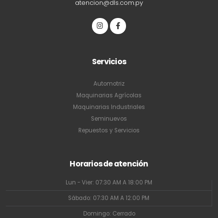
atencion@dls.com.py
Servicios
Automotriz
Maquinarias Agrícolas
Maquinarias Industriales
Seminuevos
Repuestos y Servicios
Horarios de atención
Lun - Vier: 07:30 AM A 18:00 PM
Sábado: 07:30 AM A 12:00 PM
Domingo: Cerrado