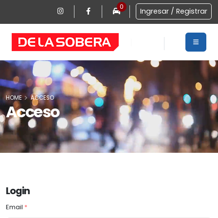
0
Ingresar / Registrar
HOME
ACCESO
Acceso
Login
Email
*