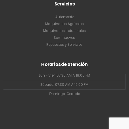
Servicios
Automotriz
Maquinarias Agrícolas
Maquinarias Industriales
Seminuevos
Repuestos y Servicios
Horarios de atención
Lun - Vier: 07:30 AM A 18:00 PM
Sábado: 07:30 AM A 12:00 PM
Domingo: Cerrado