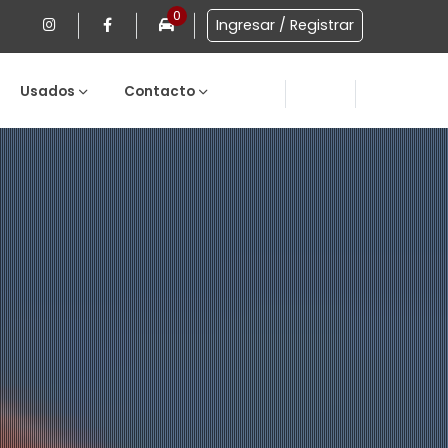
0
Ingresar / Registrar
Usados
Contacto