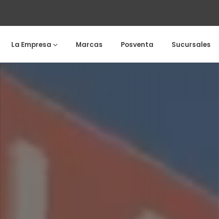
La Empresa
Marcas
Posventa
Sucursales