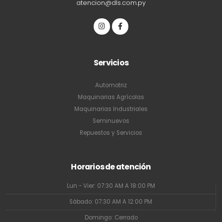
atencion@dls.com.py
Servicios
Automotriz
Maquinarias Agrícolas
Maquinarias Industriales
Seminuevos
Repuestos y Servicios
Horarios de atención
Lun - Vier: 07:30 AM A 18:00 PM
Sábado: 07:30 AM A 12:00 PM
Domingo: Cerrado