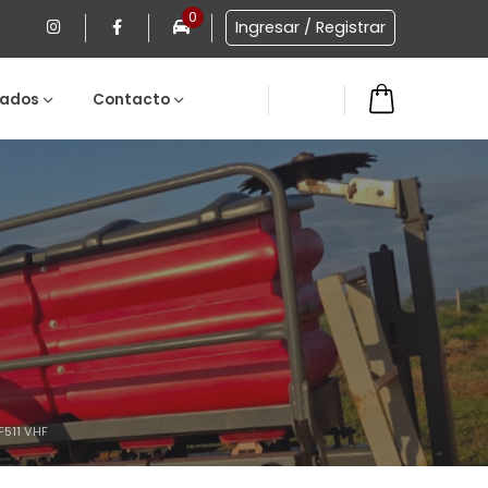
0
Ingresar / Registrar
ados
Contacto
0
511 VHF