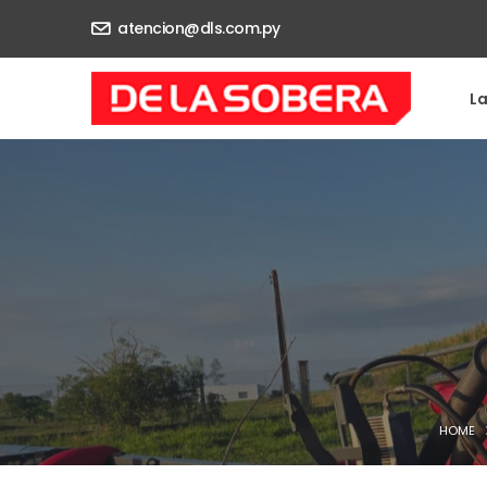
atencion@dls.com.py
L
HOME