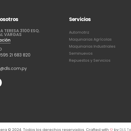
osotros
Servicios
A TERESA 3100 ESQ.
Automotriz
AL VARGAS
Maquinarias Agrícolas
ación
Maquinarias Industriales
O
Seminuevos
595 21 683 820
Repuestos y Servicios
n@dls.com.py
era © 2024. Todos los derechos reservados. Crafted with
by
DLS T