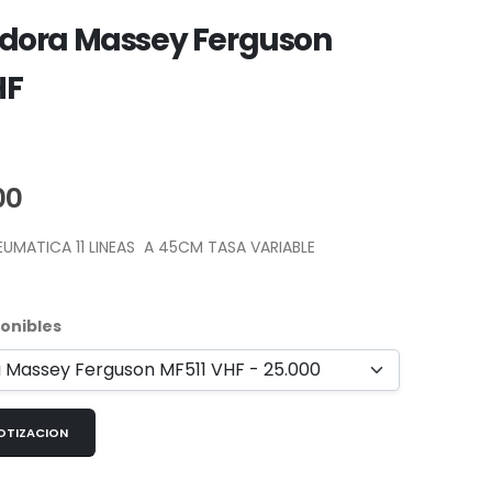
ora Massey Ferguson
HF
00
MATICA 11 LINEAS A 45CM TASA VARIABLE
onibles
NA COTIZACION