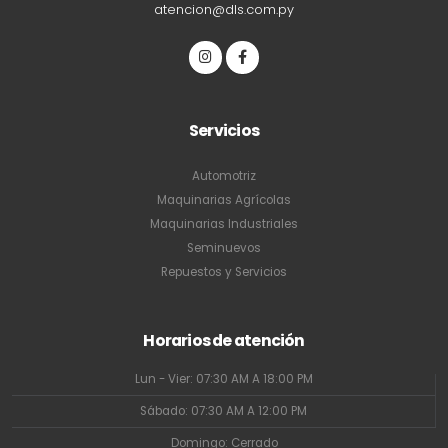
atencion@dls.com.py
Servicios
Automotriz
Maquinarias Agrícolas
Maquinarias Industriales
Seminuevos
Repuestos y Servicios
Horarios de atención
Lun - Vier: 07:30 AM A 18:00 PM
Sábado: 07:30 AM A 12:00 PM
Domingo: Cerrado